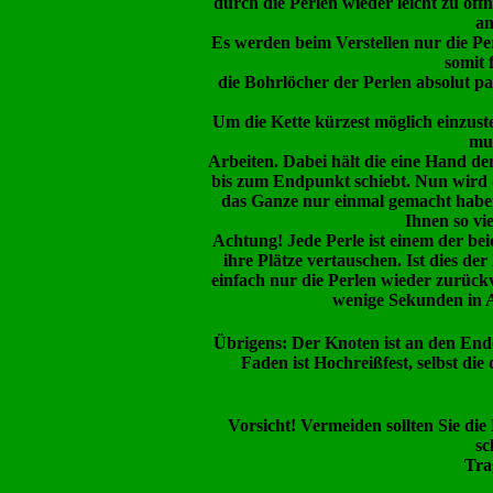
durch die Perlen wieder leicht zu öf
an
Es werden beim Verstellen
nur die Pe
somit 
die Bohrlöcher der Perlen absolut pa
Um die Kette kürzest möglich einzuste
mus
Arbeiten. Dabei hält die eine Hand d
bis zum Endpunkt schiebt. Nun wird d
das Ganze nur einmal gemacht haben 
Ihnen so vie
Achtung
! Jede Perle ist einem der be
ihre Plätze vertauschen. Ist dies der 
einfach nur die Perlen wieder zurückv
wenige Sekunden in A
Übrigens: Der Knoten ist an den Enden
Faden ist Hochreißfest, selbst di
Vorsicht!
Vermeiden sollten Sie di
sc
Tra