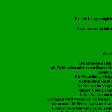
Exakte Längenanglei
Nach meiner Erfahrun
Zur F
Bei all meinen Hal
als Ziehknoten oder verstellbarer 
Kleidun
Die Einstellung erfol
Ketten einen leicht
der Knoten im Vergl
einiger Übung ange
beide Knoten noch 
Griffigkeit wird wesentlich verbessert
wenn man die Perlen packt und sanf
Fingern beim konventionellen Ziehk