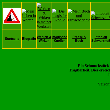
Werken &
magische
Presse &
Infoblatt
Startseite
Biografie
Wirken
Knollen
Buch
Schwarznu
Ein Schmuckstück g
Tragbarkeit. Dies errei
P
Versch