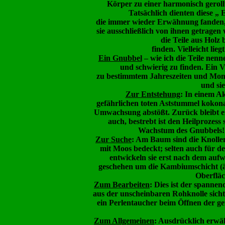
Körper zu einer harmonisch gerol
Tatsächlich dienten diese „
die immer wieder Erwähnung fanden
sie ausschließlich von ihnen getragen
die Teile aus Holz
finden. Vielleicht lie
Ein Gnubbel
– wie ich die Teile nenn
und schwierig zu finden. Ein V
zu bestimmtem Jahreszeiten und Mondph
und si
Zur Entstehung
: In einem Ak
gefährlichen toten Aststummel kokona
Umwachsung abstößt. Zurück bleibt e
auch, bestrebt ist den
Heilprozess
s
Wachstum des Gnubbels! 
Zur Suche
: Am Baum sind die Knollen 
mit Moos bedeckt; selten auch für de
entwickeln sie erst nach dem au
geschehen um die
Kambiumschicht
(
Oberfläc
Zum Bearbeiten
: Dies ist der spanne
aus der unscheinbaren Rohknolle sich
ein Perlentaucher beim Öffnen der ge
Zum Allgemeinen
: Ausdrücklich erwäh