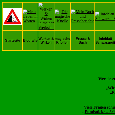
Werken &
magische
Presse &
Infoblatt
Startseite
Biografie
Wirken
Knollen
Buch
Schwarznu
Wer sie z
„Wie
„B
Viele Fragen sch
„
Fundstücke – Sc