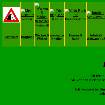
Werken &
magische
Presse &
Infoblatt
Startseite
Biografie
Wirken
Knollen
Buch
Schwarznu
ich freu
Sie können hier die 
Ich verspreche Ihn
welc